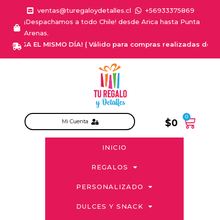
ventas@turegaloydetalles.cl
+56933375869
¡Despachamos a todo Chile! desde Arica hasta Punta
Arenas.
TREGA EL MISMO DÍA! ( Válido para compras realizadas de Lunes a
0
$
0
Mi Cuenta
INICIO
REGALOS
PERSONALIZADO
DULCES Y SNACK