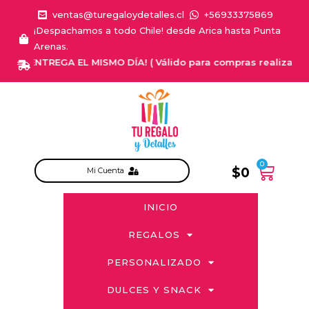
ventas@turegaloydetalles.cl
+56933375869
¡Despachamos a todo Chile! desde Arica hasta Punta
Arenas.
¡ENTREGA EL MISMO DÍA! ( Válido para compras realizadas de
0
$
0
Mi Cuenta
INICIO
REGALOS
PERSONALIZADO
DULCES Y SNACK