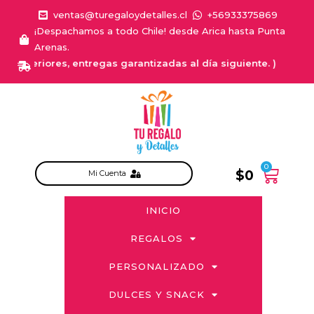
ventas@turegaloydetalles.cl
+56933375869
¡Despachamos a todo Chile! desde Arica hasta Punta
Arenas.
teriores, entregas garantizadas al día siguiente. )
0
$
0
Mi Cuenta
INICIO
REGALOS
PERSONALIZADO
DULCES Y SNACK