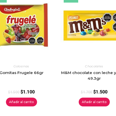
Golosinas
Chocolates
Gomitas Frugele 66gr
M&M chocolate con leche 
49.3gr
$
1.100
$
1.500
$
1.500
$
1.700
Añadir al carrito
Añadir al carrito