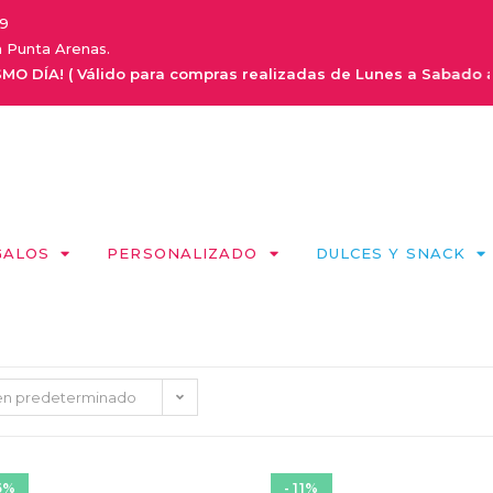
9
a Punta Arenas.
! ( Válido para compras realizadas de Lunes a Sabado antes de 
GALOS
PERSONALIZADO
DULCES Y SNACK
n predeterminado
6%
- 11%