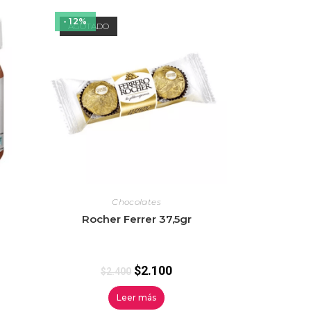
- 12%
AGOTADO
Chocolates
Rocher Ferrer 37,5gr
$
2.100
$
2.400
Leer más