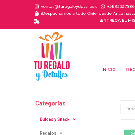
ventas@turegaloydetalles.cl
+5693337586
¡Despachamos a todo Chile! desde Arica hast
¡ENTREGA EL MISMO DÍA
INICIO
RE
Categorías
Orde
Dulces y Snack
Regalos
- 2