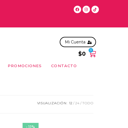
las 11:00 hrs, solo en la RM. Para compras posteriores, entreg
Mi Cuenta
0
$
0
PROMOCIONES
CONTACTO
VISUALIZACIÓN:
12
24
TODO
- 11%