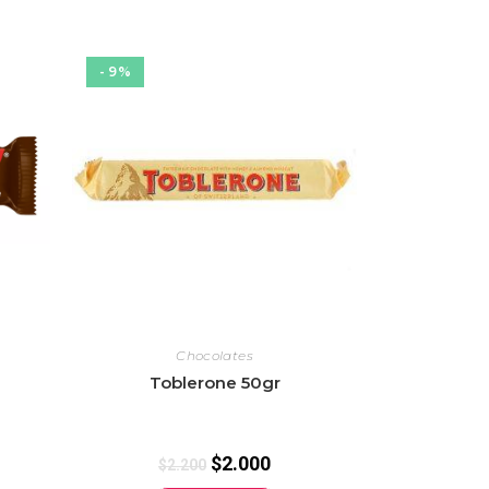
- 9%
Chocolates
Toblerone 50gr
$
2.000
$
2.200