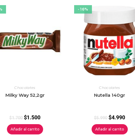
1%
- 16%
Chocolates
Chocolates
Milky Way 52,2gr
Nutella 140gr
$
1.500
$
4.990
$
1.700
$
5.990
Añadir al carrito
Añadir al carrito