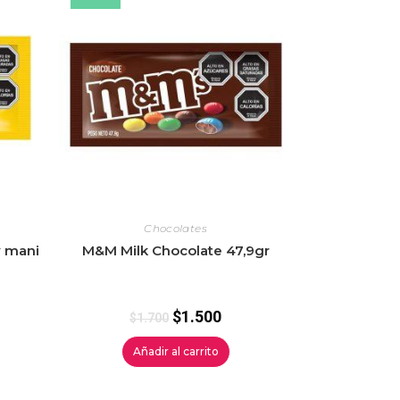
Chocolates
y mani
M&M Milk Chocolate 47,9gr
$
1.500
$
1.700
Añadir al carrito