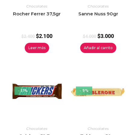
Chocolates
Chocolates
Rocher Ferrer 37,5gr
Sanne Nuss 90gr
$
2.100
$
3.000
$
2.400
$
4.000
Leer más
Añadir al carrito
- 11%
- 9%
Chocolates
Chocolates