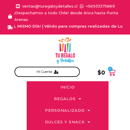
ventas@turegaloydetalles.cl
+56933375869
¡Despachamos a todo Chile! desde Arica hasta Punta
Arenas.
A EL MISMO DÍA! ( Válido para compras realizadas de Lunes a Sa
0
$
0
Mi Cuenta
INICIO
REGALOS
PERSONALIZADO
DULCES Y SNACK