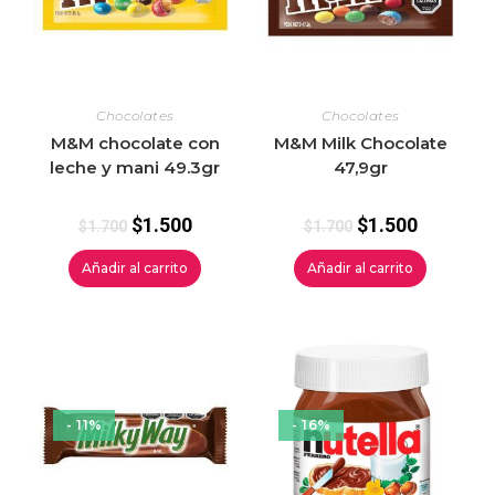
Chocolates
Chocolates
M&M chocolate con
M&M Milk Chocolate
leche y mani 49.3gr
47,9gr
$
1.500
$
1.500
$
1.700
$
1.700
Añadir al carrito
Añadir al carrito
- 11%
- 16%