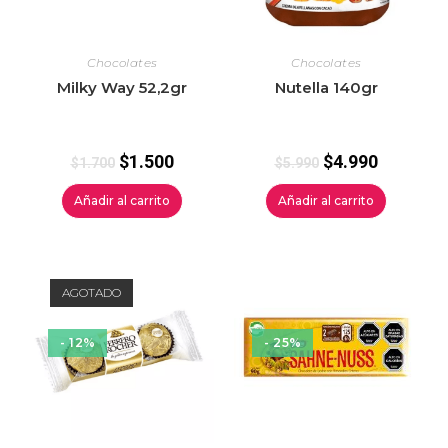
Chocolates
Chocolates
Milky Way 52,2gr
Nutella 140gr
$
1.500
$
4.990
$
1.700
$
5.990
Añadir al carrito
Añadir al carrito
AGOTADO
- 12%
- 25%