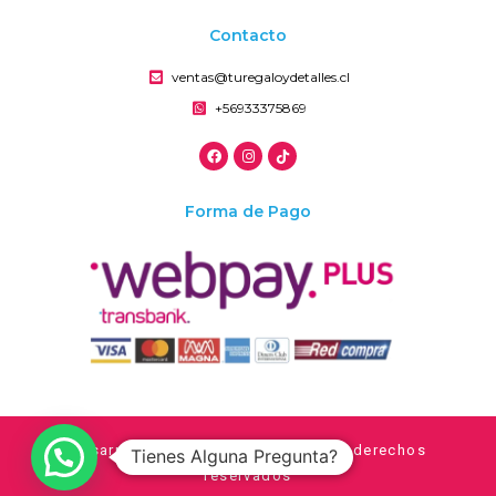
Contacto
ventas@turegaloydetalles.cl
+56933375869
Forma de Pago
Desarrollado por Entel © Todos los derechos
Tienes Alguna Pregunta?
reservados