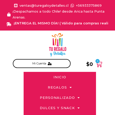
ventas@turegaloydetalles.cl
+56933375869
¡Despachamos a todo Chile! desde Arica hasta Punta
Arenas.
¡ENTREGA EL MISMO DÍA! ( Válido para compras realizadas
0
$
0
Mi Cuenta
INICIO
REGALOS
PERSONALIZADO
DULCES Y SNACK