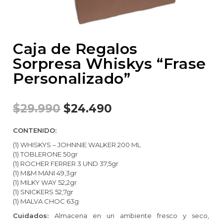
Caja de Regalos
Sorpresa Whiskys “Frase
Personalizado”
$
29.990
$
24.490
CONTENIDO:
(1) WHISKYS – JOHNNIE WALKER 200 ML
(1) TOBLERONE 50gr
(1) ROCHER FERRER 3 UND 37,5gr
(1) M&M MANI 49,3gr
(1) MILKY WAY 52,2gr
(1) SNICKERS 52,7gr
(1) MALVA CHOC 63g
Cuidados:
Almacena en un ambiente fresco y seco,