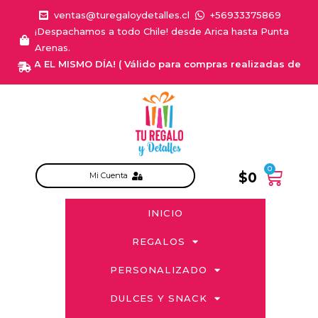
ventas@turegaloydetalles.cl
+56933375869
¡Despachamos a todo Chile! desde Arica hasta Punta
Arenas.
EGA EL MISMO DÍA! ( Válido para compras realizadas de Lunes a S
0
$
0
Mi Cuenta
INICIO
REGALOS
PERSONALIZADO
DULCES Y SNACK