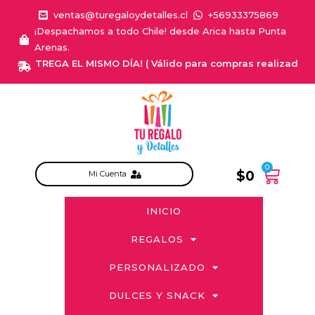
ventas@turegaloydetalles.cl
+56933375869
¡Despachamos a todo Chile! desde Arica hasta Punta
Arenas.
¡ENTREGA EL MISMO DÍA! ( Válido para compras realizadas de 
0
$
0
Mi Cuenta
INICIO
REGALOS
PERSONALIZADO
DULCES Y SNACK