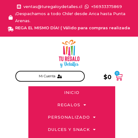
ventas@turegaloydetalles.cl
+56933375869
¡Despachamos a todo Chile! desde Arica hasta Punta
Arenas.
¡ENTREGA EL MISMO DÍA! ( Válido para compras realizadas de Lu
0
$
0
Mi Cuenta
INICIO
REGALOS
PERSONALIZADO
DULCES Y SNACK