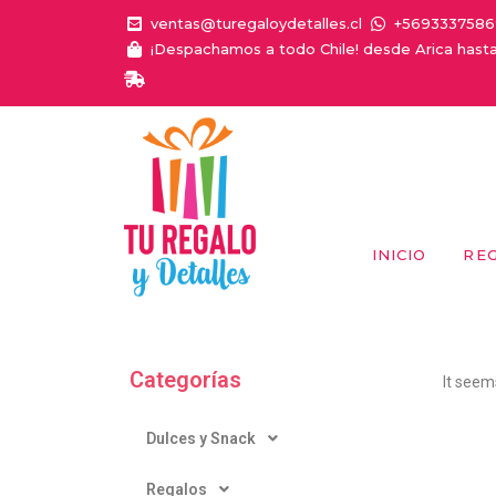
ventas@turegaloydetalles.cl
+5693337586
¡Despachamos a todo Chile! desde Arica hast
INICIO
RE
Categorías
It seem
Dulces y Snack
Regalos