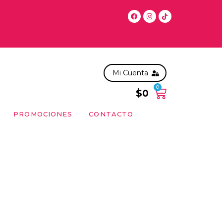
s de Lunes a Sabado antes de las 11:00 hrs, solo en la RM. Par
Mi Cuenta
0
$
0
PROMOCIONES
CONTACTO