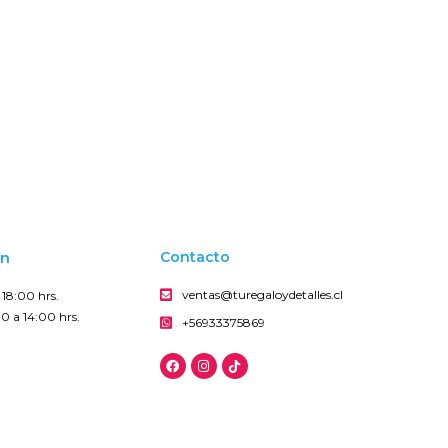
on
Contacto
ventas@turegaloydetalles.cl
18:00 hrs.
0 a 14:00 hrs.
+56933375869