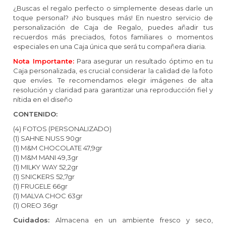
¿Buscas el regalo perfecto o simplemente deseas darle un
toque personal? ¡No busques más! En nuestro servicio de
personalización de Caja de Regalo, puedes añadir tus
recuerdos más preciados, fotos familiares o momentos
especiales en una Caja única que será tu compañera diaria.
Nota Importante:
Para asegurar un resultado óptimo en tu
Caja personalizada, es crucial considerar la calidad de la foto
que envíes. Te recomendamos elegir imágenes de alta
resolución y claridad para garantizar una reproducción fiel y
nítida en el diseño
CONTENIDO:
(4) FOTOS (PERSONALIZADO)
(1) SAHNE NUSS 90gr
(1) M&M CHOCOLATE 47,9gr
(1) M&M MANI 49,3gr
(1) MILKY WAY 52,2gr
(1) SNICKERS 52,7gr
(1) FRUGELE 66gr
(1) MALVA CHOC 63gr
(1) OREO 36gr
Cuidados:
Almacena en un ambiente fresco y seco,