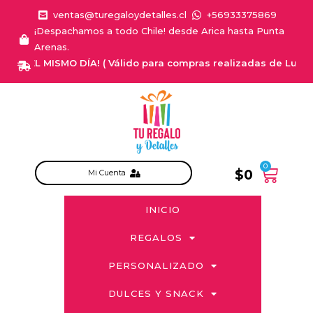
ventas@turegaloydetalles.cl
+56933375869
¡Despachamos a todo Chile! desde Arica hasta Punta
Arenas.
EL MISMO DÍA! ( Válido para compras realizadas de Lunes a Saba
0
$
0
Mi Cuenta
INICIO
REGALOS
PERSONALIZADO
DULCES Y SNACK