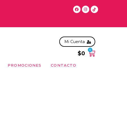
 de Lunes a Sabado antes de las 11:00 hrs, solo en la RM. Para
Mi Cuenta
0
$
0
PROMOCIONES
CONTACTO