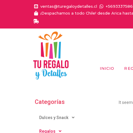
ventas@turegaloydetalles.cl
+5693337586
¡Despachamos a todo Chile! desde Arica hast
INICIO
RE
Categorías
It seem
Dulces y Snack
Regalos