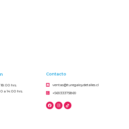
on
Contacto
ventas@turegaloydetalles.cl
18:00 hrs.
0 a 14:00 hrs.
+56933375869