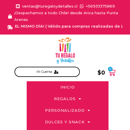
ventas@turegaloydetalles.cl
+56933375869
¡Despachamos a todo Chile! desde Arica hasta Punta
Arenas.
A EL MISMO DÍA! ( Válido para compras realizadas de Lunes a Sa
0
$
0
Mi Cuenta
INICIO
REGALOS
PERSONALIZADO
DULCES Y SNACK