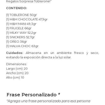
Regalos Sorpresa Toblerone!”
CONTENIDO:
(1) TOBLERONE 50gr
(1) M&M CHOCOLATE 47,9gr
(1) M&M MANI 49,3gr
(1) FRUGELE 66gr
(1) MILKY WAY 52,2gr
(1) SNICKERS 52,7gr
(1) OREO 36gr
(1) MALVA CHOC 63gr
Cuidados:
Almacena en un ambiente fresco y seco,
evitando la exposición directa a la luz solar.
Dimensiones:
Largo (cm): 20
Ancho (cm): 20
Alto (cm): 10
Frase Personalizado
*
“Agrega una frase personalizada para esa persona