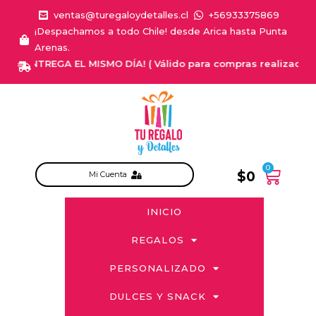
ventas@turegaloydetalles.cl
+56933375869
¡Despachamos a todo Chile! desde Arica hasta Punta
Arenas.
¡ENTREGA EL MISMO DÍA! ( Válido para compras realizadas de 
0
$
0
Mi Cuenta
INICIO
REGALOS
PERSONALIZADO
DULCES Y SNACK