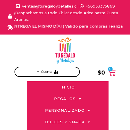
ventas@turegaloydetalles.cl
+56933375869
¡Despachamos a todo Chile! desde Arica hasta Punta
Arenas.
¡ENTREGA EL MISMO DÍA! ( Válido para compras realizadas d
0
$
0
Mi Cuenta
INICIO
REGALOS
PERSONALIZADO
DULCES Y SNACK