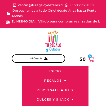
ventas@turegaloydetalles.cl
+56933375869
¡Despachamos a todo Chile! desde Arica hasta Punta
Arenas.
EGA EL MISMO DÍA! ( Válido para compras realizadas de Lunes a 
0
$
0
Mi Cuenta
INICIO
REGALOS
PERSONALIZADO
DULCES Y SNACK