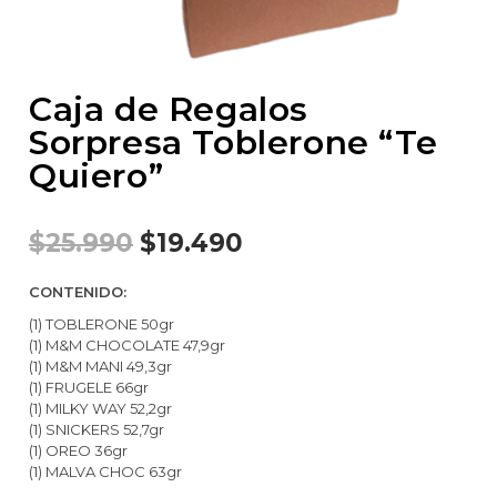
Caja de Regalos
Sorpresa Toblerone “Te
Quiero”
$
25.990
$
19.490
CONTENIDO:
(1) TOBLERONE 50gr
(1) M&M CHOCOLATE 47,9gr
(1) M&M MANI 49,3gr
(1) FRUGELE 66gr
(1) MILKY WAY 52,2gr
(1) SNICKERS 52,7gr
(1) OREO 36gr
(1) MALVA CHOC 63gr