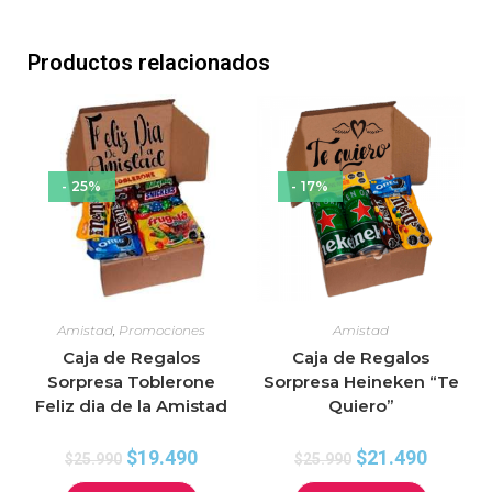
Productos relacionados
- 25%
- 17%
Amistad
,
Promociones
Amistad
Caja de Regalos
Caja de Regalos
Sorpresa Toblerone
Sorpresa Heineken “Te
Feliz dia de la Amistad
Quiero”
$
19.490
$
21.490
$
25.990
$
25.990