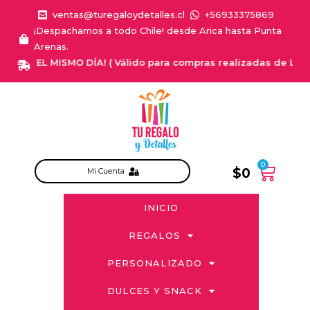
ventas@turegaloydetalles.cl
+56933375869
¡Despachamos a todo Chile! desde Arica hasta Punta
Arenas.
GA EL MISMO DÍA! ( Válido para compras realizadas de Lunes a S
0
$
0
Mi Cuenta
INICIO
REGALOS
PERSONALIZADO
DULCES Y SNACK