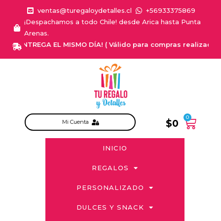
ventas@turegaloydetalles.cl
+56933375869
¡Despachamos a todo Chile! desde Arica hasta Punta
Arenas.
¡ENTREGA EL MISMO DÍA! ( Válido para compras realizadas de
0
$
0
Mi Cuenta
INICIO
REGALOS
PERSONALIZADO
DULCES Y SNACK