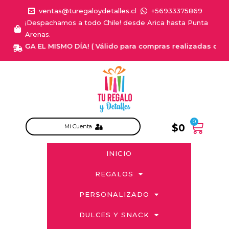
ventas@turegaloydetalles.cl
+56933375869
¡Despachamos a todo Chile! desde Arica hasta Punta
Arenas.
ENTREGA EL MISMO DÍA! ( Válido para compras realizadas de Lune
0
$
0
Mi Cuenta
INICIO
REGALOS
PERSONALIZADO
DULCES Y SNACK