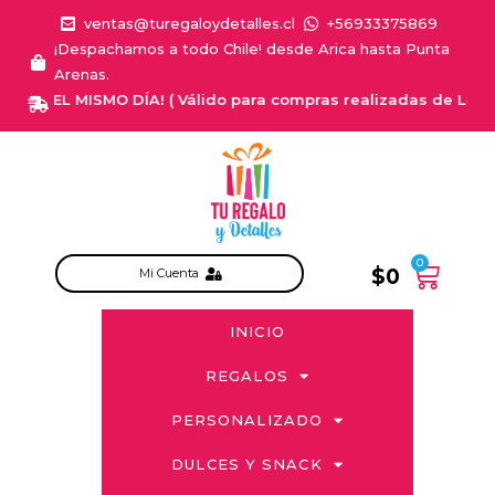
ventas@turegaloydetalles.cl
+56933375869
¡Despachamos a todo Chile! desde Arica hasta Punta
Arenas.
A EL MISMO DÍA! ( Válido para compras realizadas de Lunes a Sa
0
$
0
Mi Cuenta
INICIO
REGALOS
PERSONALIZADO
DULCES Y SNACK