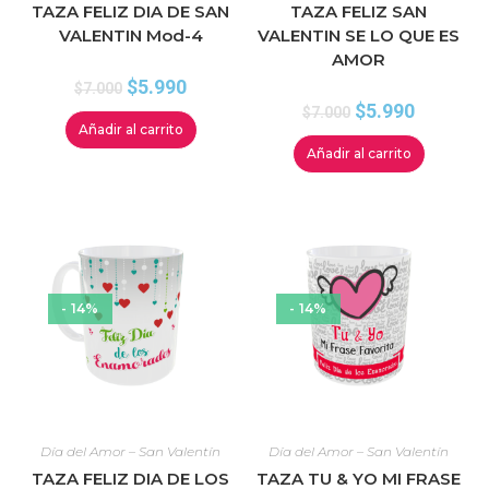
TAZA FELIZ DIA DE SAN
TAZA FELIZ SAN
VALENTIN Mod-4
VALENTIN SE LO QUE ES
AMOR
$
5.990
$
7.000
$
5.990
$
7.000
Añadir al carrito
Añadir al carrito
- 14%
- 14%
Día del Amor – San Valentín
Día del Amor – San Valentín
TAZA FELIZ DIA DE LOS
TAZA TU & YO MI FRASE