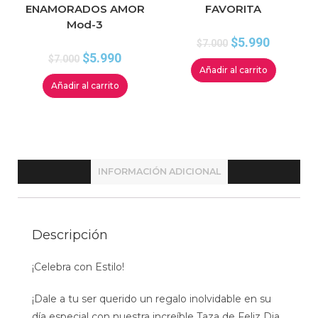
ENAMORADOS AMOR
FAVORITA
Mod-3
$
5.990
$
7.000
$
5.990
$
7.000
Añadir al carrito
Añadir al carrito
INFORMACIÓN ADICIONAL
Descripción
¡Celebra con Estilo!
¡Dale a tu ser querido un regalo inolvidable en su
día especial con nuestra increíble Taza de Feliz Dia