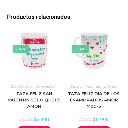
Productos relacionados
- 14%
- 14%
Día del Amor – San Valentín
Día del Amor – San Valentín
TAZA FELIZ SAN
TAZA FELIZ DIA DE LOS
VALENTIN SE LO QUE ES
ENAMORADOS AMOR
AMOR
Mod-3
$
5.990
$
5.990
$
7.000
$
7.000