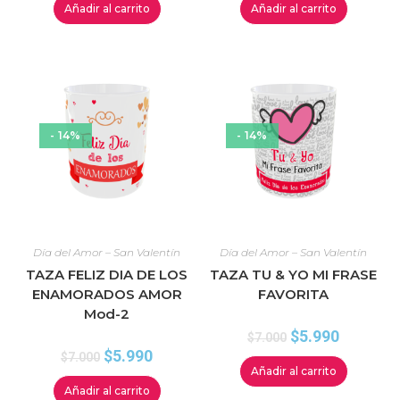
Añadir al carrito
Añadir al carrito
- 14%
- 14%
Día del Amor – San Valentín
Día del Amor – San Valentín
TAZA FELIZ DIA DE LOS
TAZA TU & YO MI FRASE
ENAMORADOS AMOR
FAVORITA
Mod-2
$
5.990
$
7.000
$
5.990
$
7.000
Añadir al carrito
Añadir al carrito