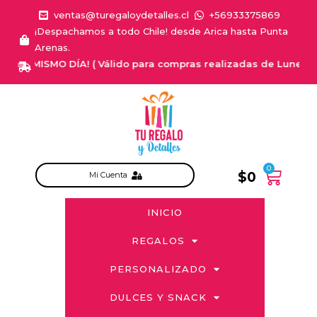
ventas@turegaloydetalles.cl
+56933375869
¡Despachamos a todo Chile! desde Arica hasta Punta
Arenas.
L MISMO DÍA! ( Válido para compras realizadas de Lunes a Sabad
0
$
0
Mi Cuenta
INICIO
REGALOS
PERSONALIZADO
DULCES Y SNACK