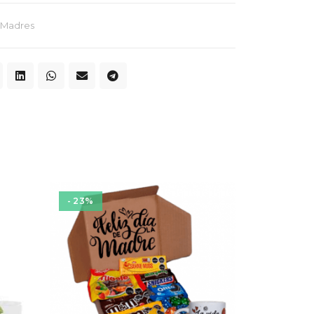
s Madres
- 23%