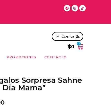
 antes de las 11:00 hrs, solo en la RM. Para compras posterior
Mi Cuenta
0
$
0
PROMOCIONES
CONTACTO
galos Sorpresa Sahne
z Dia Mama”
90