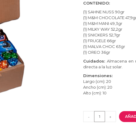
CONTENIDO:
(1) SAHNE NUSS 90gr
(1) M&M CHOCOLATE 47,9g
(1) M&M MANI 49,3gr
(1) MILKY WAY 52,2gr
(1) SNICKERS 52,7gr
(1) FRUGELE 66gr
(1) MALVA CHOC 63gr
(1) OREO 36gr
Cuidados:
Almacena en u
directa a la luz solar.
Dimensiones:
Largo (cm): 20
Ancho (cm): 20
Alto (cm): 10
AÑAD
-
+