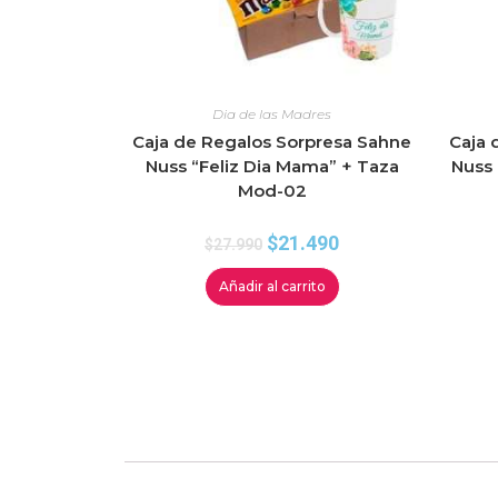
Dia de las Madres
Caja de Regalos Sorpresa Sahne
Caja 
Nuss “Feliz Dia Mama” + Taza
Nuss 
Mod-02
$
21.490
$
27.990
Añadir al carrito