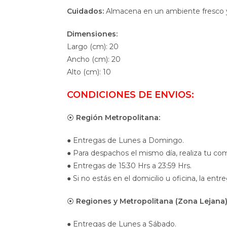
Cuidados:
Almacena en un ambiente fresco y s
Dimensiones:
Largo (cm): 20
Ancho (cm): 20
Alto (cm): 10
CONDICIONES DE ENVIOS:
⦿
Región Metropolitana:
● Entregas de Lunes a Domingo.
● Para despachos el mismo día, realiza tu com
● Entregas de 15:30 Hrs a 23:59 Hrs.
● Si no estás en el domicilio u oficina, la entr
⦿
Regiones y Metropolitana (Zona Lejana)
● Entregas de Lunes a Sábado.