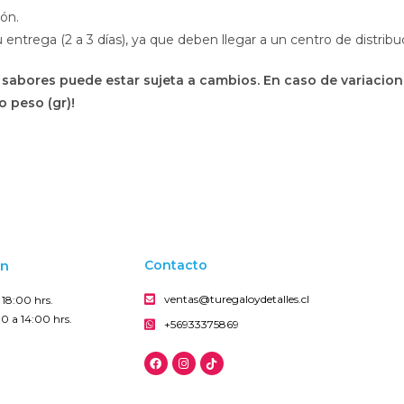
ión.
trega (2 a 3 días), ya que deben llegar a un centro de distribu
 sabores puede estar sujeta a cambios. En caso de variacio
o peso (gr)!
on
Contacto
ventas@turegaloydetalles.cl
18:00 hrs.
0 a 14:00 hrs.
+56933375869