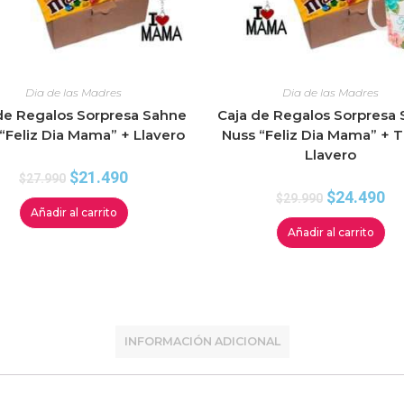
Dia de las Madres
Dia de las Madres
de Regalos Sorpresa Sahne
Caja de Regalos Sorpresa
“Feliz Dia Mama” + Llavero
Nuss “Feliz Dia Mama” + T
Llavero
$
21.490
$
27.990
$
24.490
$
29.990
Añadir al carrito
Añadir al carrito
INFORMACIÓN ADICIONAL