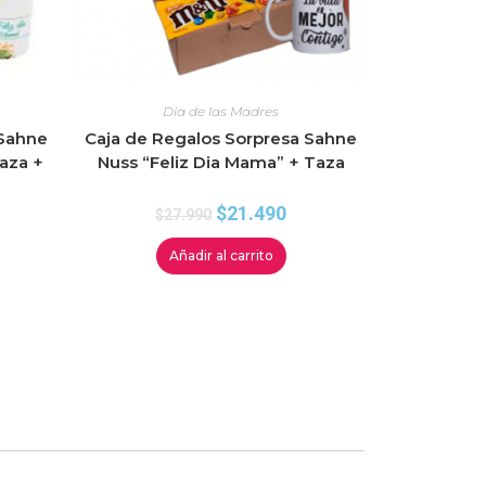
Dia de las Madres
 Sahne
Caja de Regalos Sorpresa Sahne
aza +
Nuss “Feliz Dia Mama” + Taza
$
21.490
$
27.990
Añadir al carrito