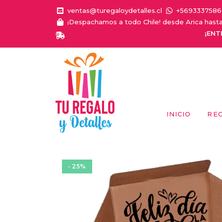
ventas@turegaloydetalles.cl
+5693337586
¡Despachamos a todo Chile! desde Arica hast
¡ENTREGA EL
INICIO
RE
- 25%