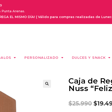
9
a Punta Arenas.
 MISMO DÍA! ( Válido para compras realizadas de Lunes a Sabado
GALOS
PERSONALIZADO
DULCES Y SNACK
Caja de Re
Nuss “Feli
$
25.990
$
19.4