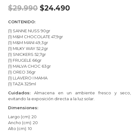
$
29.990
$
24.490
CONTENIDO:
(1) SANNE NUSS 90gr
(1) M&M CHOCOLATE 47,9gr
(1) M&M MANI 49,3gr
(1) MILKY WAY 52,2gr
(1) SNICKERS 52,7gr
(1) FRUGELE 66gr
(1) MALVA CHOC 63gr
(1) OREO 36gr
(1) LLAVERO I MAMA
(1) TAZA 325ml
Cuidados:
Almacena en un ambiente fresco y seco,
evitando la exposición directa a la luz solar.
Dimensiones:
Largo (cm): 20
Ancho (cm): 20
Alto (cm): 10