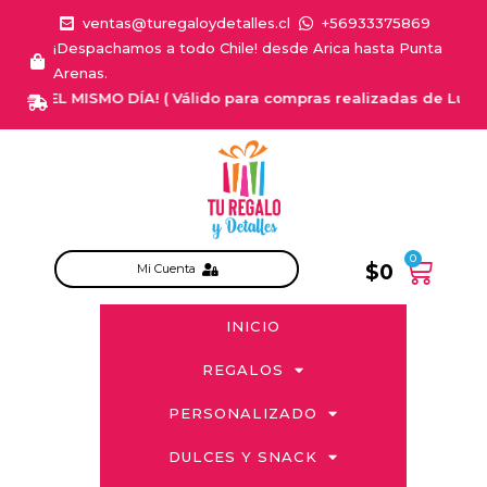
ventas@turegaloydetalles.cl
+56933375869
¡Despachamos a todo Chile! desde Arica hasta Punta
Arenas.
 EL MISMO DÍA! ( Válido para compras realizadas de Lunes a Sab
0
$
0
Mi Cuenta
INICIO
REGALOS
PERSONALIZADO
DULCES Y SNACK