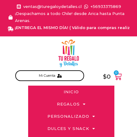
ventas@turegaloydetalles.cl
+56933375869
¡Despachamos a todo Chile! desde Arica hasta Punta
Arenas.
¡ENTREGA EL MISMO DÍA! ( Válido para compras realizadas d
0
$
0
Mi Cuenta
INICIO
REGALOS
PERSONALIZADO
DULCES Y SNACK