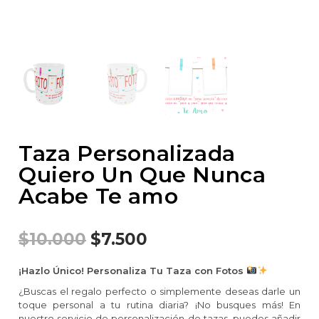
Taza Personalizada
Quiero Un Que Nunca
Acabe Te amo
$
10.000
$
7.500
¡Hazlo Único! Personaliza Tu Taza con Fotos
¿Buscas el regalo perfecto o simplemente deseas darle un
toque personal a tu rutina diaria? ¡No busques más! En
nuestro servicio de personalización de tazas, puedes añadir