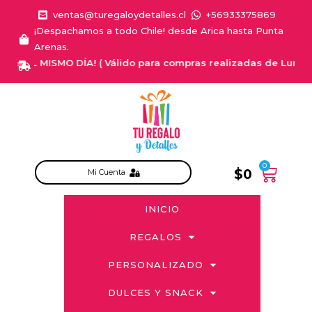
ventas@turegaloydetalles.cl
+56933375869
¡Despachamos a todo Chile! desde Arica hasta Punta
Arenas.
EL MISMO DÍA! ( Válido para compras realizadas de Lunes a Saba
0
$
0
Mi Cuenta
INICIO
REGALOS
PERSONALIZADO
DULCES Y SNACK