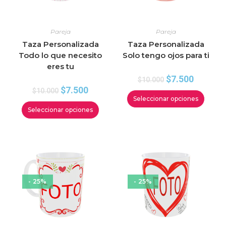
Pareja
Pareja
Taza Personalizada
Taza Personalizada
Todo lo que necesito
Solo tengo ojos para ti
eres tu
$
7.500
$
10.000
$
7.500
$
10.000
Seleccionar opciones
Seleccionar opciones
- 25%
- 25%