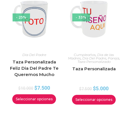
- 25%
- 33%
Dia Del Padre
Cumpleaños
,
Dia de las
Madres
,
Dia Del Padre
,
Pareja
,
Taza Personalizada
Taza Personalizado
Feliz Dia Del Padre Te
Taza Personalizada
Queremos Mucho
$
7.500
$
5.000
$
10.000
$
7.500
Seleccionar opciones
Seleccionar opciones