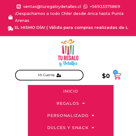
ventas@turegaloydetalles.cl
+56933375869
¡Despachamos a todo Chile! desde Arica hasta Punta
Arenas.
A EL MISMO DÍA! ( Válido para compras realizadas de Lunes a Sa
0
$
0
Mi Cuenta
INICIO
REGALOS
PERSONALIZADO
DULCES Y SNACK