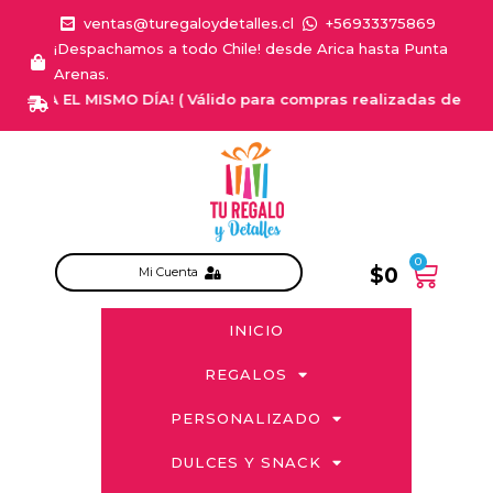
ventas@turegaloydetalles.cl
+56933375869
¡Despachamos a todo Chile! desde Arica hasta Punta
Arenas.
EGA EL MISMO DÍA! ( Válido para compras realizadas de Lunes a S
0
$
0
Mi Cuenta
INICIO
REGALOS
PERSONALIZADO
DULCES Y SNACK