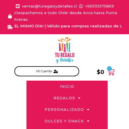
ventas@turegaloydetalles.cl
+56933375869
¡Despachamos a todo Chile! desde Arica hasta Punta
Arenas.
GA EL MISMO DÍA! ( Válido para compras realizadas de Lunes a S
0
$
0
Mi Cuenta
INICIO
REGALOS
PERSONALIZADO
DULCES Y SNACK