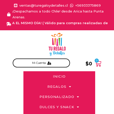
ventas@turegaloydetalles.cl
+56933375869
¡Despachamos a todo Chile! desde Arica hasta Punta
Arenas.
EGA EL MISMO DÍA! ( Válido para compras realizadas de Lunes a 
0
$
0
Mi Cuenta
INICIO
REGALOS
PERSONALIZADO
DULCES Y SNACK