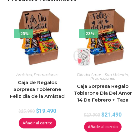
- 25%
- 23%
Amistad
,
Promociones
Día del Amor - San Valentín
,
Promociones
Caja de Regalos
Caja Sorpresa Regalo
Sorpresa Toblerone
Toblerone Dia Del Amor
Feliz dia de la Amistad
14 De Febrero + Taza
$
19.490
$
25.990
$
21.490
$
27.990
Añadir al carrito
Añadir al carrito