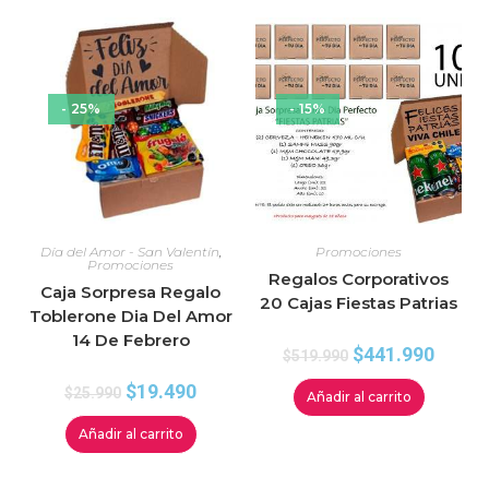
- 25%
- 15%
Día del Amor - San Valentín
,
Promociones
Promociones
Regalos Corporativos
Caja Sorpresa Regalo
20 Cajas Fiestas Patrias
Toblerone Dia Del Amor
14 De Febrero
$
441.990
$
519.990
$
19.490
$
25.990
Añadir al carrito
Añadir al carrito