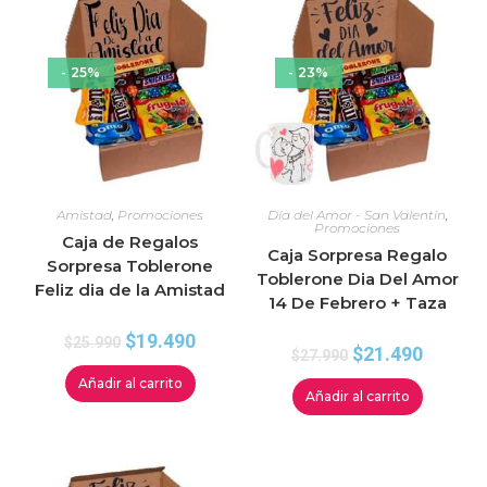
- 25%
- 23%
Amistad
,
Promociones
Día del Amor - San Valentín
,
Promociones
Caja de Regalos
Caja Sorpresa Regalo
Sorpresa Toblerone
Toblerone Dia Del Amor
Feliz dia de la Amistad
14 De Febrero + Taza
$
19.490
$
25.990
$
21.490
$
27.990
Añadir al carrito
Añadir al carrito