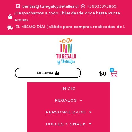
ventas@turegaloydetalles.cl
+56933375869
¡Despachamos a todo Chile! desde Arica hasta Punta
Arenas.
GA EL MISMO DÍA! ( Válido para compras realizadas de Lunes a S
0
$
0
Mi Cuenta
INICIO
REGALOS
PERSONALIZADO
DULCES Y SNACK