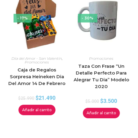
- 17%
- 30%
Día del Amor - San Valentín
,
Promociones
Promociones
Taza Con Frase “Un
Caja de Regalos
Detalle Perfecto Para
Sorpresa Heineken Dia
Alegrar Tu Dia” Modelo
Del Amor 14 De Febrero
2020
$
21.490
$
25.990
$
3.500
$
5.000
Añadir al carrito
Añadir al carrito