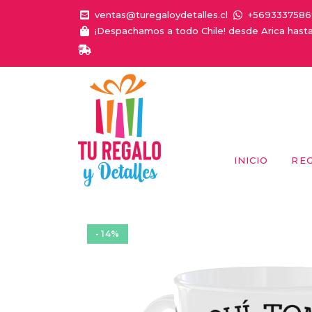
ventas@turegaloydetalles.cl
+5693337586
¡Despachamos a todo Chile! desde Arica hast
¡E
INICIO
RE
- 14%