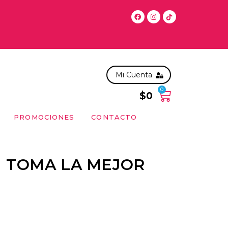
 a Sabado antes de las 11:00 hrs, solo en la RM. Para compras 
Mi Cuenta
0
$
0
PROMOCIONES
CONTACTO
I TOMA LA MEJOR