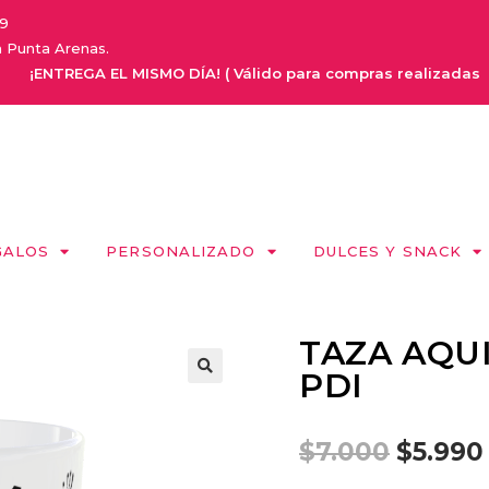
9
a Punta Arenas.
NTREGA EL MISMO DÍA! ( Válido para compras realizadas de Lunes
GALOS
PERSONALIZADO
DULCES Y SNACK
TAZA AQU
PDI
$
7.000
$
5.990