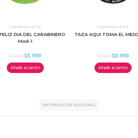
Carabinero & Pdi
Carabinero & Pdi
FELIZ DIA DEL CARABINERO
TAZA AQUI TOMA EL MEJO
Mod-1
$
5.990
$
5.990
$
7.000
$
7.000
Añadir al carrito
Añadir al carrito
INFORMACIÓN ADICIONAL