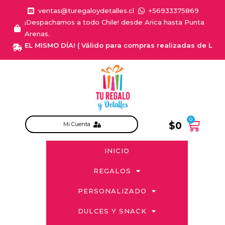
ventas@turegaloydetalles.cl
+56933375869
¡Despachamos a todo Chile! desde Arica hasta Punta
Arenas.
A EL MISMO DÍA! ( Válido para compras realizadas de Lunes a Sa
0
$
0
Mi Cuenta
INICIO
REGALOS
PERSONALIZADO
DULCES Y SNACK