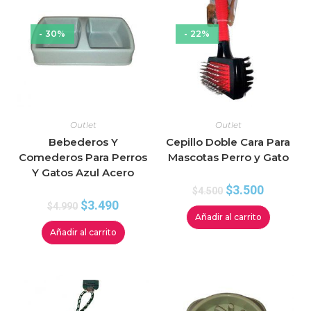
- 30%
- 22%
Outlet
Outlet
Bebederos Y
Cepillo Doble Cara Para
Comederos Para Perros
Mascotas Perro y Gato
Y Gatos Azul Acero
$
3.500
$
4.500
$
3.490
$
4.990
Añadir al carrito
Añadir al carrito