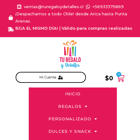
ventas@turegaloydetalles.cl
+56933375869
¡Despachamos a todo Chile! desde Arica hasta Punta
Arenas.
ENTREGA EL MISMO DÍA! ( Válido para compras realizadas de Lune
0
$
0
Mi Cuenta
INICIO
REGALOS
PERSONALIZADO
DULCES Y SNACK