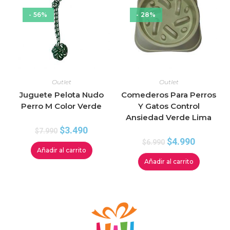
- 56%
- 28%
Outlet
Outlet
Juguete Pelota Nudo
Comederos Para Perros
Perro M Color Verde
Y Gatos Control
Ansiedad Verde Lima
$
3.490
$
7.990
$
4.990
$
6.990
Añadir al carrito
Añadir al carrito