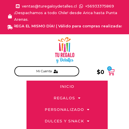
ventas@turegaloydetalles.cl
+56933375869
¡Despachamos a todo Chile! desde Arica hasta Punta
Arenas.
¡ENTREGA EL MISMO DÍA! ( Válido para compras realizadas de Lun
0
$
0
Mi Cuenta
INICIO
REGALOS
PERSONALIZADO
DULCES Y SNACK