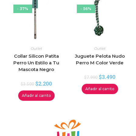
- 37%
- 56%
Outlet
Outlet
Collar Silicon Patita
Juguete Pelota Nudo
Perro Un Estilo a Tu
Perro M Color Verde
Mascota Negro
$
3.490
$
7.990
$
2.200
$
3.500
Añadir al carrito
Añadir al carrito