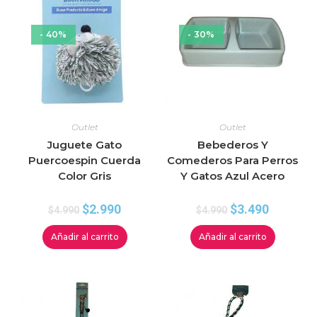
- 40%
- 30%
Outlet
Outlet
Juguete Gato
Bebederos Y
Puercoespin Cuerda
Comederos Para Perros
Color Gris
Y Gatos Azul Acero
$
2.990
$
3.490
$
4.990
$
4.990
Añadir al carrito
Añadir al carrito