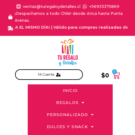
ventas@turegaloydetalles.cl
+56933375869
¡Despachamos a todo Chile! desde Arica hasta Punta
Arenas.
REGA EL MISMO DÍA! ( Válido para compras realizadas de Lunes a
0
$
0
Mi Cuenta
INICIO
REGALOS
PERSONALIZADO
DULCES Y SNACK