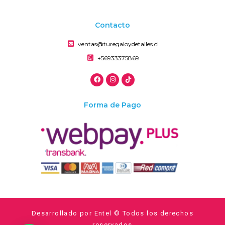
Contacto
ventas@turegaloydetalles.cl
+56933375869
Forma de Pago
Desarrollado por Entel © Todos los derechos
reservados