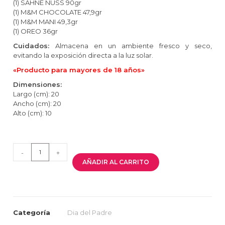
(1) SAHNE NUSS 90gr
(1) M&M CHOCOLATE 47,9gr
(1) M&M MANI 49,3gr
(1) OREO 36gr
Cuidados:
Almacena en un ambiente fresco y seco,
evitando la exposición directa a la luz solar.
«Producto para mayores de 18 años»
Dimensiones:
Largo (cm): 20
Ancho (cm): 20
Alto (cm): 10
-
+
AÑADIR AL CARRITO
Categoría
Dia del Padre