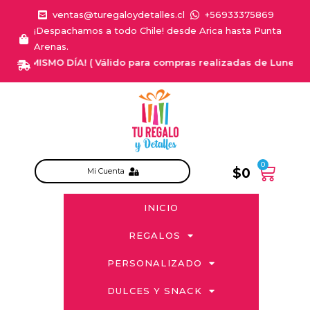
ventas@turegaloydetalles.cl
+56933375869
¡Despachamos a todo Chile! desde Arica hasta Punta
Arenas.
L MISMO DÍA! ( Válido para compras realizadas de Lunes a Sabado
0
$
0
Mi Cuenta
INICIO
REGALOS
PERSONALIZADO
DULCES Y SNACK