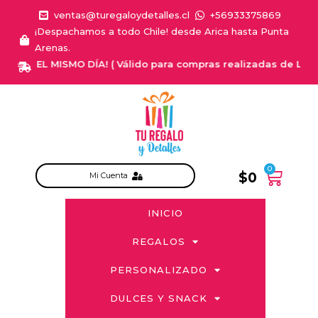
ventas@turegaloydetalles.cl
+56933375869
¡Despachamos a todo Chile! desde Arica hasta Punta
Arenas.
A EL MISMO DÍA! ( Válido para compras realizadas de Lunes a Sa
0
$
0
Mi Cuenta
INICIO
REGALOS
PERSONALIZADO
DULCES Y SNACK