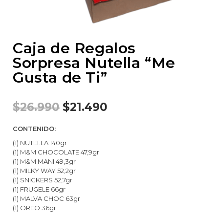
Caja de Regalos
Sorpresa Nutella “Me
Gusta de Ti”
$
26.990
$
21.490
CONTENIDO:
(1) NUTELLA 140gr
(1) M&M CHOCOLATE 47,9gr
(1) M&M MANI 49,3gr
(1) MILKY WAY 52,2gr
(1) SNICKERS 52,7gr
(1) FRUGELE 66gr
(1) MALVA CHOC 63gr
(1) OREO 36gr