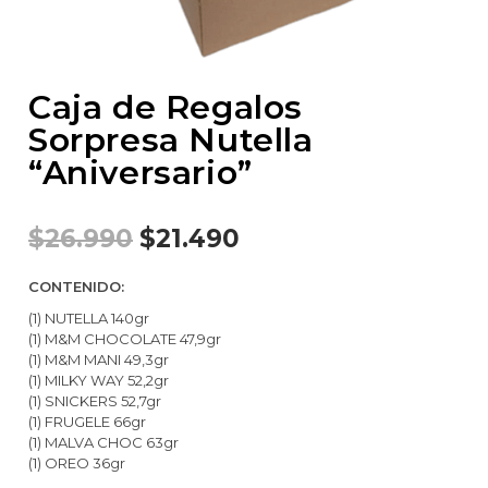
Caja de Regalos
Sorpresa Nutella
“Aniversario”
$
26.990
$
21.490
CONTENIDO:
(1) NUTELLA 140gr
(1) M&M CHOCOLATE 47,9gr
(1) M&M MANI 49,3gr
(1) MILKY WAY 52,2gr
(1) SNICKERS 52,7gr
(1) FRUGELE 66gr
(1) MALVA CHOC 63gr
(1) OREO 36gr