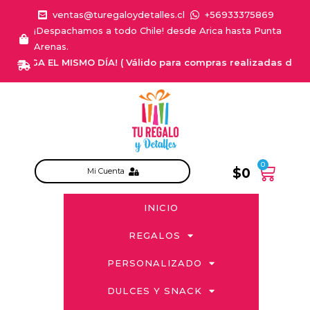
ventas@turegaloydetalles.cl
+56933375869
¡Despachamos a todo Chile! desde Arica hasta Punta
Arenas.
REGA EL MISMO DÍA! ( Válido para compras realizadas de Lunes a
0
$
0
Mi Cuenta
INICIO
REGALOS
PERSONALIZADO
DULCES Y SNACK