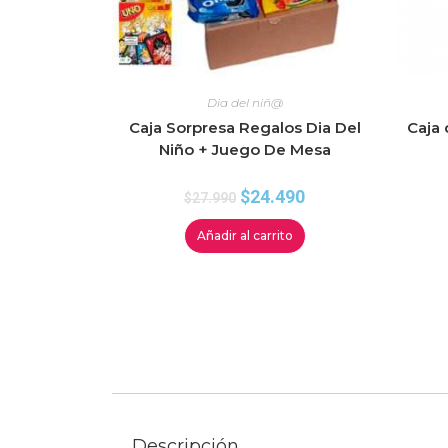
Dia del niñ@
Caja Sorpresa Regalos Dia Del
Caja 
Niño + Juego De Mesa
$
24.490
$
27.990
Añadir al carrito
Descripción