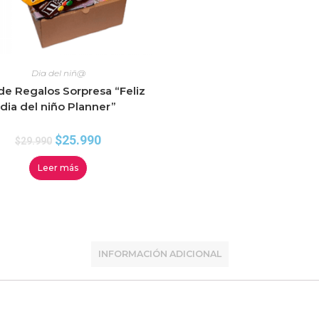
Dia del niñ@
de Regalos Sorpresa “Feliz
dia del niño Planner”
$
25.990
$
29.990
Leer más
INFORMACIÓN ADICIONAL