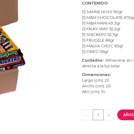
CONTENIDO:
(1) SAHNE NUSS 90gr
(1) M&M CHOCOLATE 47,9g
(1) M&M MANI 49,3gr
(1) MILKY WAY 52,2gr
(1) SNICKERS 52,7gr
(1) FRUGELE 66gr
(1) MALVA CHOC 63gr
(1) OREO 36gr
Cuidados:
Almacena en u
directa a la luz solar.
Dimensiones:
Largo (cm): 20
Ancho (cm): 20
Alto (cm): 10
AÑAD
-
+