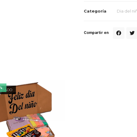
Categoría
Dia del n
Compartir en
3%
OTADO