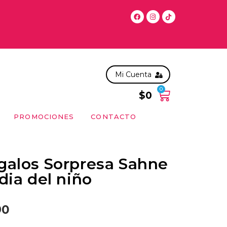
 a Sabado antes de las 11:00 hrs, solo en la RM. Para compras 
Mi Cuenta
0
$
0
PROMOCIONES
CONTACTO
galos Sorpresa Sahne
dia del niño
90