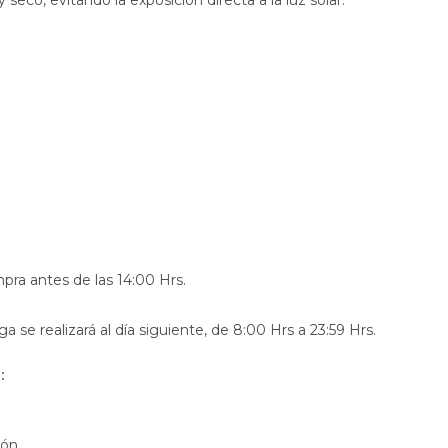
eco, evitando la exposición directa a la luz solar.
pra antes de las 14:00 Hrs.
ega se realizará al día siguiente, de 8:00 Hrs a 23:59 Hrs.
:
ión.