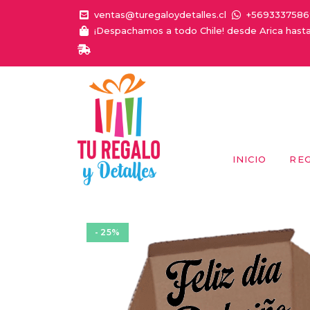
ventas@turegaloydetalles.cl
+5693337586
¡Despachamos a todo Chile! desde Arica hast
¡E
INICIO
RE
- 25%