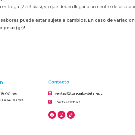
trega (2 a 3 días), ya que deben llegar a un centro de distribu
 sabores puede estar sujeta a cambios. En caso de variacio
o peso (gr)!
on
Contacto
ventas@turegaloydetalles.cl
18:00 hrs.
0 a 14:00 hrs.
+56933375869