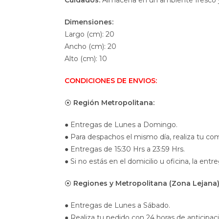
Cuidados:
Almacena en un ambiente fresco y s
Dimensiones:
Largo (cm): 20
Ancho (cm): 20
Alto (cm): 10
CONDICIONES DE ENVIOS:
⦿
Región Metropolitana:
● Entregas de Lunes a Domingo.
● Para despachos el mismo día, realiza tu com
● Entregas de 15:30 Hrs a 23:59 Hrs.
● Si no estás en el domicilio u oficina, la entr
⦿
Regiones y Metropolitana (Zona Lejana)
● Entregas de Lunes a Sábado.
● Realiza tu pedido con 24 horas de anticipac