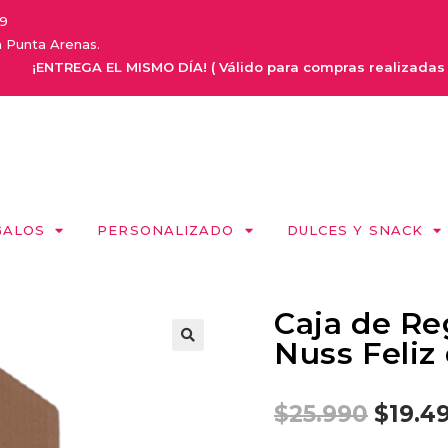
9
a Punta Arenas.
NTREGA EL MISMO DÍA! ( Válido para compras realizadas de Lunes
GALOS
PERSONALIZADO
DULCES Y SNACK
Caja de Re
Nuss Feliz 
$
25.990
$
19.4