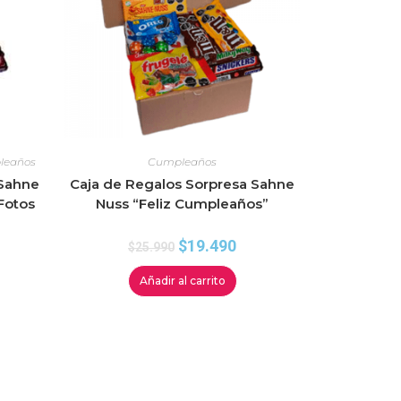
leaños
Cumpleaños
 Sahne
Caja de Regalos Sorpresa Sahne
Fotos
Nuss “Feliz Cumpleaños”
$
19.490
$
25.990
Añadir al carrito