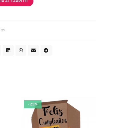
IR AL CARRITO
ños
- 25%