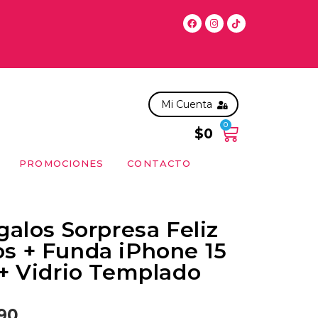
Sabado antes de las 11:00 hrs, solo en la RM. Para compras pos
Mi Cuenta
0
$
0
PROMOCIONES
CONTACTO
galos Sorpresa Feliz
s + Funda iPhone 15
+ Vidrio Templado
90