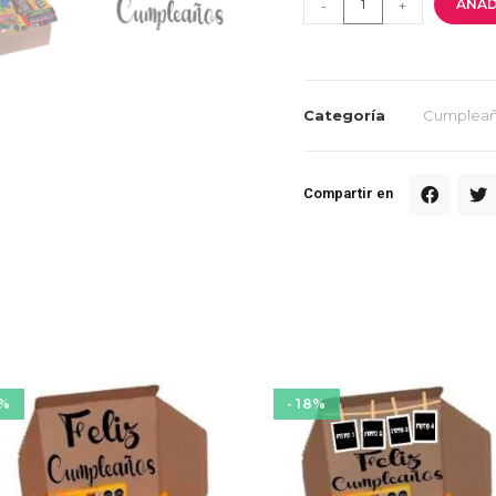
AÑAD
-
+
Categoría
Cumplea
Compartir en
8%
- 18%