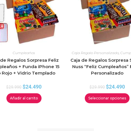
Cumpleaños
Caja Regalo Personalizado
,
Cump
 de Regalos Sorpresa Feliz
Caja de Regalos Sorpresa
leaños + Funda iPhone 15
Nuss “Feliz Cumpleaños” 
 Rojo + Vidrio Templado
Personalizado
$
24.490
$
24.490
$
29.990
$
29.990
Añadir al carrito
Seleccionar opciones