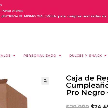
9
a Punta Arenas.
EGA EL MISMO DÍA! ( Válido para compras realizadas de Lunes a 
GALOS
PERSONALIZADO
DULCES Y SNACK
Caja de Re
Cumpleaño
Pro Negro 
$
29.990
$
24.4