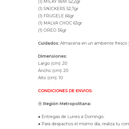
(1) MILKY WAY 52,2gr
(1) SNICKERS 52,7gr
(1) FRUGELE 66gr
(1) MALVA CHOC 63gr
(1) OREO 36gr
Cuidados:
Almacena en un ambiente fresco y s
Dimensiones:
Largo (cm): 20
Ancho (cm): 20
Alto (cm): 10
CONDICIONES DE ENVIOS:
⦿
Región Metropolitana:
● Entregas de Lunes a Domingo.
● Para despachos el mismo día, realiza tu com