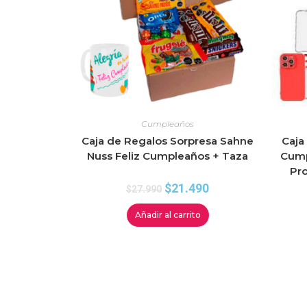
Cumpleaños
Caja de Regalos Sorpresa Sahne
Caja
Nuss Feliz Cumpleaños + Taza
Cump
Pro
$
21.490
$
27.990
Añadir al carrito