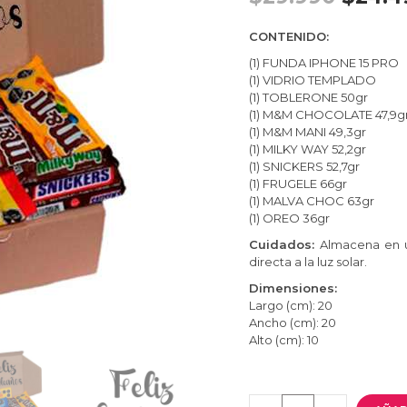
CONTENIDO:
(1) FUNDA IPHONE 15 PRO
(1) VIDRIO TEMPLADO
(1) TOBLERONE 50gr
(1) M&M CHOCOLATE 47,9g
(1) M&M MANI 49,3gr
(1) MILKY WAY 52,2gr
(1) SNICKERS 52,7gr
(1) FRUGELE 66gr
(1) MALVA CHOC 63gr
(1) OREO 36gr
Cuidados:
Almacena en u
directa a la luz solar.
Dimensiones:
Largo (cm): 20
Ancho (cm): 20
Alto (cm): 10