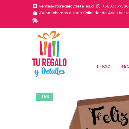
ventas@turegaloydetalles.cl
+5693337586
¡Despachamos a todo Chile! desde Arica hast
¡ENTR
INICIO
RE
- 18%