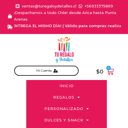
ventas@turegaloydetalles.cl
+56933375869
¡Despachamos a todo Chile! desde Arica hasta Punta
Arenas.
¡ENTREGA EL MISMO DÍA! ( Válido para compras realizadas d
0
$
0
Mi Cuenta
INICIO
REGALOS
PERSONALIZADO
DULCES Y SNACK